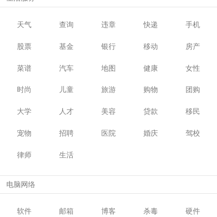
天气
查询
违章
快递
手机
股票
基金
银行
移动
房产
菜谱
汽车
地图
健康
女性
时尚
儿童
旅游
购物
团购
大学
人才
美容
贷款
移民
宠物
招聘
医院
婚庆
驾校
律师
生活
电脑网络
软件
邮箱
博客
杀毒
硬件