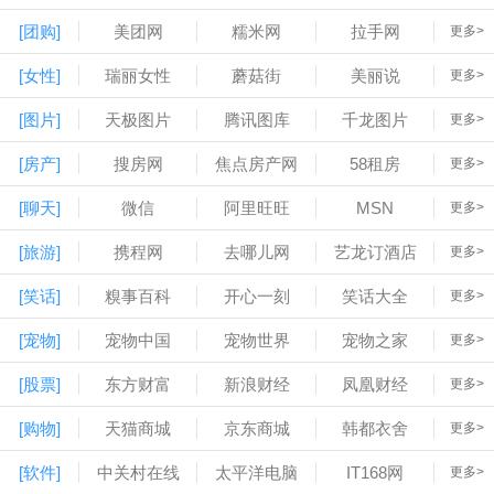
[团购]
美团网
糯米网
拉手网
更多>
[女性]
瑞丽女性
蘑菇街
美丽说
更多>
[图片]
天极图片
腾讯图库
千龙图片
更多>
[房产]
搜房网
焦点房产网
58租房
更多>
[聊天]
微信
阿里旺旺
MSN
更多>
[旅游]
携程网
去哪儿网
艺龙订酒店
更多>
[笑话]
糗事百科
开心一刻
笑话大全
更多>
[宠物]
宠物中国
宠物世界
宠物之家
更多>
[股票]
东方财富
新浪财经
凤凰财经
更多>
[购物]
天猫商城
京东商城
韩都衣舍
更多>
[软件]
中关村在线
太平洋电脑
IT168网
更多>