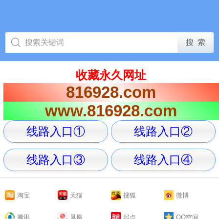
收藏永久网址
816928.com
www.816928.com
线路入口①
线路入口②
线路入口③
线路入口④
淘宝
天猫
搜狐
微博
腾讯
凤凰
起点
QQ空间