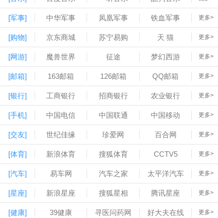
[军事]
中华军事
凤凰军事
铁血军事
更多>
[购物]
京东商城
苏宁易购
天 猫
更多>
[网游]
魔兽世界
征途
梦幻西游
更多>
[邮箱]
163邮箱
126邮箱
QQ邮箱
更多>
[银行]
工商银行
招商银行
农业银行
更多>
[手机]
中国电信
中国联通
中国移动
更多>
[交友]
世纪佳缘
珍爱网
百合网
更多>
[体育]
新浪体育
搜狐体育
CCTV5
更多>
[汽车]
易车网
汽车之家
太平洋汽车
更多>
[星座]
新浪星座
搜狐星相
腾讯星座
更多>
[健康]
39健康
寻医问药网
好大夫在线
更多>