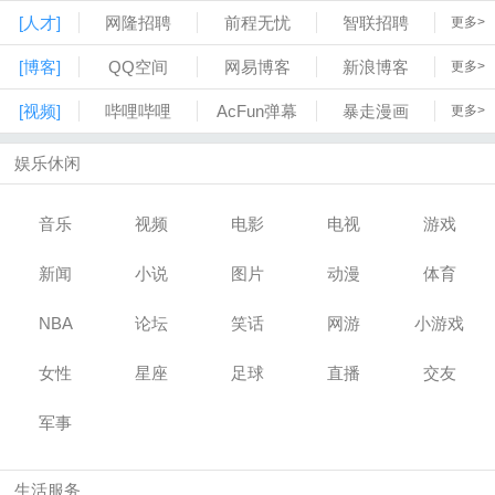
[人才]
网隆招聘
前程无忧
智联招聘
更多>
[博客]
QQ空间
网易博客
新浪博客
更多>
[视频]
哔哩哔哩
AcFun弹幕
暴走漫画
更多>
娱乐休闲
音乐
视频
电影
电视
游戏
新闻
小说
图片
动漫
体育
NBA
论坛
笑话
网游
小游戏
女性
星座
足球
直播
交友
军事
生活服务