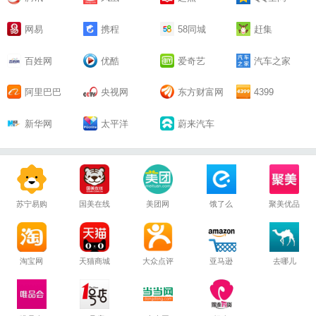
网易
携程
58同城
赶集
百姓网
优酷
爱奇艺
汽车之家
阿里巴巴
央视网
东方财富网
4399
新华网
太平洋
蔚来汽车
苏宁易购
国美在线
美团网
饿了么
聚美优品
淘宝网
天猫商城
大众点评
亚马逊
去哪儿