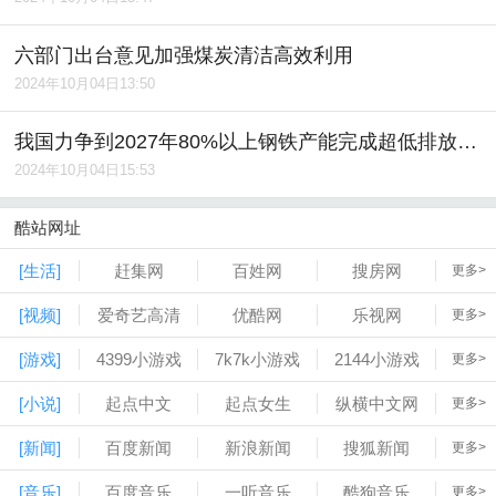
六部门出台意见加强煤炭清洁高效利用
2024年10月04日13:50
我国力争到2027年80%以上钢铁产能完成超低排放改造
2024年10月04日15:53
酷站网址
[生活]
赶集网
百姓网
搜房网
更多>
[视频]
爱奇艺高清
优酷网
乐视网
更多>
[游戏]
4399小游戏
7k7k小游戏
2144小游戏
更多>
[小说]
起点中文
起点女生
纵横中文网
更多>
[新闻]
百度新闻
新浪新闻
搜狐新闻
更多>
[音乐]
百度音乐
一听音乐
酷狗音乐
更多>