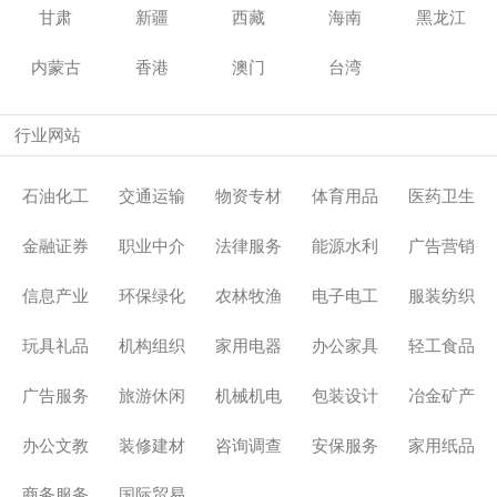
甘肃
新疆
西藏
海南
黑龙江
内蒙古
香港
澳门
台湾
行业网站
石油化工
交通运输
物资专材
体育用品
医药卫生
金融证券
职业中介
法律服务
能源水利
广告营销
信息产业
环保绿化
农林牧渔
电子电工
服装纺织
玩具礼品
机构组织
家用电器
办公家具
轻工食品
广告服务
旅游休闲
机械机电
包装设计
冶金矿产
办公文教
装修建材
咨询调查
安保服务
家用纸品
商务服务
国际贸易