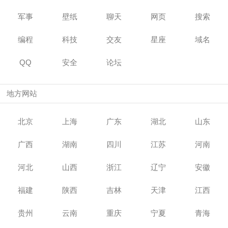
军事
壁纸
聊天
网页
搜索
编程
科技
交友
星座
域名
QQ
安全
论坛
地方网站
北京
上海
广东
湖北
山东
广西
湖南
四川
江苏
河南
河北
山西
浙江
辽宁
安徽
福建
陕西
吉林
天津
江西
贵州
云南
重庆
宁夏
青海